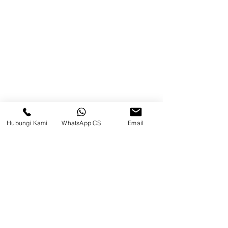
Kontak
Kompleks Pergudangan Kosambi
Permai, Jl. Perancis Blok E No. 15,
Jatimulya, Kec. Kosambi, Kab.
Tangerang, Banten
Berau
Hubungi Kami
WhatsApp CS
Email
Sosial Media
suryametalindoparts
Surya Metalindo Parts
0821-3337-3088