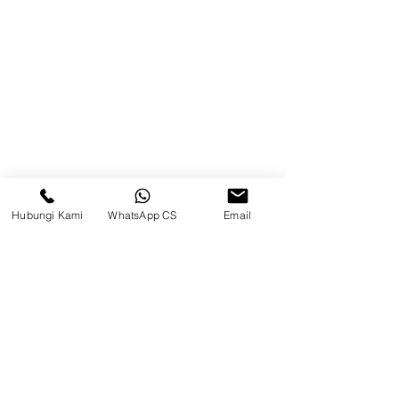
Kontak
Kompleks Pergudangan Kosambi
Permai, Jl. Perancis Blok E No. 15,
Jatimulya, Kec. Kosambi, Kab.
Tangerang, Banten
Berau
Hubungi Kami
WhatsApp CS
Email
Sosial Media
suryametalindoparts
Surya Metalindo Parts
0821-3337-3088