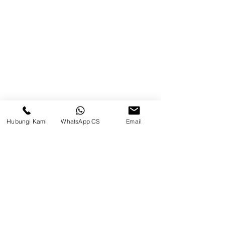
Kontak
Kompleks Pergudangan Kosambi
Permai, Jl. Perancis Blok E No. 15,
Jatimulya, Kec. Kosambi, Kab.
Tangerang, Banten
Berau
Hubungi Kami
WhatsApp CS
Email
Sosial Media
suryametalindoparts
Surya Metalindo Parts
0821-3337-3088