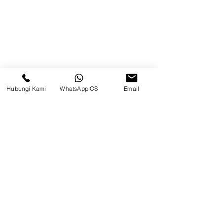
Blog
Brands
Kontak
Kompleks Pergudangan Kosambi
Permai, Jl. Perancis Blok E No. 15,
Hubungi Kami
WhatsApp CS
Email
Jatimulya, Kec. Kosambi, Kab.
Tangerang, Banten
Berau
Sosial Media
suryametalindoparts