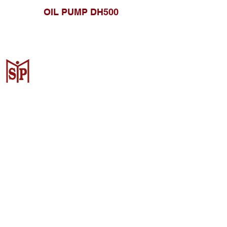
OIL PUMP DH500
Surya Metalindo Parts
Samarinda
Jl. Pulau Banda No. 22-23, Karang
Mumus, Kec. Samarinda Kota, Kota
Samarinda, Kalimantan Timur
75242, Indonesia