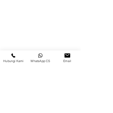
Kontak
Kompleks Pergudangan Kosambi
Permai, Jl. Perancis Blok E No. 15,
Jatimulya, Kec. Kosambi, Kab.
Tangerang, Banten
Berau
Hubungi Kami
WhatsApp CS
Email
Sosial Media
suryametalindoparts
Surya Metalindo Parts
0821-3337-3088