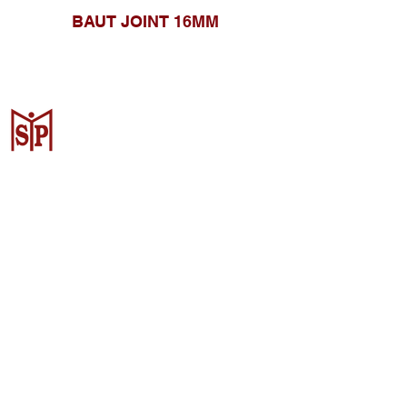
BAUT JOINT 16MM
Surya Metalindo Parts
Samarinda
Jl. Pulau Banda No. 22-23, Karang
Mumus, Kec. Samarinda Kota, Kota
Samarinda, Kalimantan Timur
75242, Indonesia