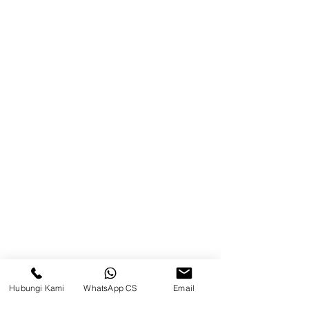
Brands
Kontak
Kompleks Pergudangan Kosambi
Permai, Jl. Perancis Blok E No. 15,
Jatimulya, Kec. Kosambi, Kab.
Tangerang, Banten
Berau
Sosial Media
suryametalindoparts
Hubungi Kami
WhatsApp CS
Email
Surya Metalindo Parts