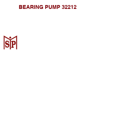
BEARING PUMP 32212
Surya Metalindo Parts
Samarinda
Jl. Pulau Banda No. 22-23, Karang
Mumus, Kec. Samarinda Kota, Kota
Samarinda, Kalimantan Timur
75242, Indonesia