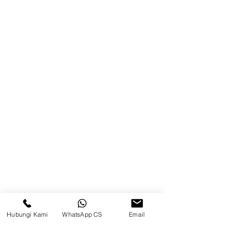
Brands
Kontak
Kompleks Pergudangan Kosambi
Permai, Jl. Perancis Blok E No. 15,
Jatimulya, Kec. Kosambi, Kab.
Tangerang, Banten
Berau
Sosial Media
suryametalindoparts
Hubungi Kami
WhatsApp CS
Email
Surya Metalindo Parts