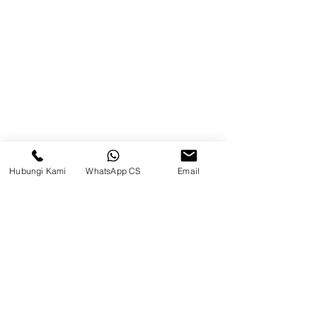
Kontak
Kompleks Pergudangan Kosambi
Permai, Jl. Perancis Blok E No. 15,
Jatimulya, Kec. Kosambi, Kab.
Tangerang, Banten
Berau
Hubungi Kami
WhatsApp CS
Email
Sosial Media
suryametalindoparts
Surya Metalindo Parts
0821-3337-3088