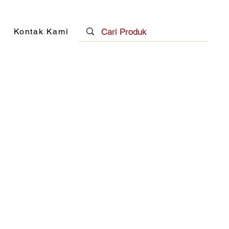
Kontak Kami