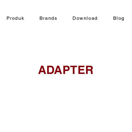
Produk
Brands
Download
Blog
ADAPTER