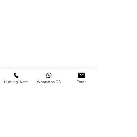
Brands
Kontak
Kompleks Pergudangan Kosambi
Permai, Jl. Perancis Blok E No. 15,
Jatimulya, Kec. Kosambi, Kab.
Tangerang, Banten
Berau
Hubungi Kami
WhatsApp CS
Email
Sosial Media
suryametalindoparts
Surya Metalindo Parts