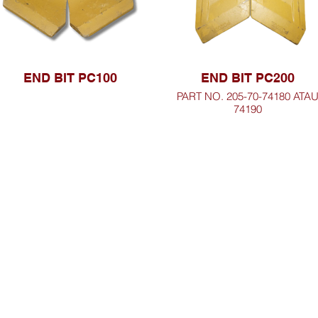
END BIT PC100
END BIT PC200
PART NO. 205-70-74180 ATA
74190
Telusuri Website