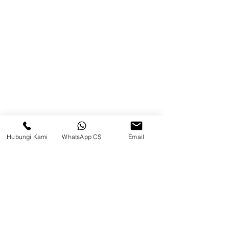
Brands
Kontak
Kompleks Pergudangan Kosambi
Permai, Jl. Perancis Blok E No. 15,
Jatimulya, Kec. Kosambi, Kab.
Tangerang, Banten
Berau
Hubungi Kami
WhatsApp CS
Email
Sosial Media
suryametalindoparts
Surya Metalindo Parts