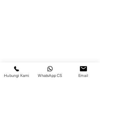
Kontak
Kompleks Pergudangan Kosambi
Permai, Jl. Perancis Blok E No. 15,
Jatimulya, Kec. Kosambi, Kab.
Tangerang, Banten
Berau
Hubungi Kami
WhatsApp CS
Email
Sosial Media
suryametalindoparts
Surya Metalindo Parts
0821-3337-3088