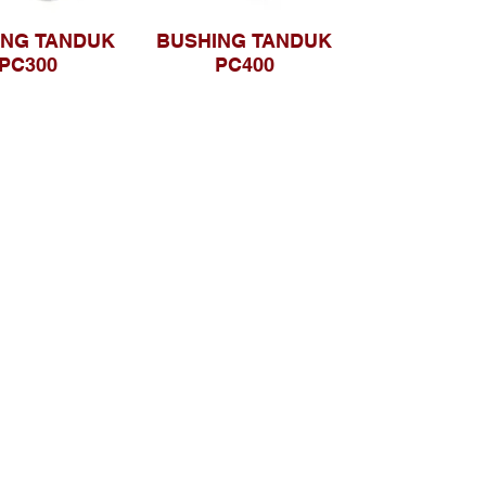
ING TANDUK
BUSHING TANDUK
PC300
PC400
Telusuri Website