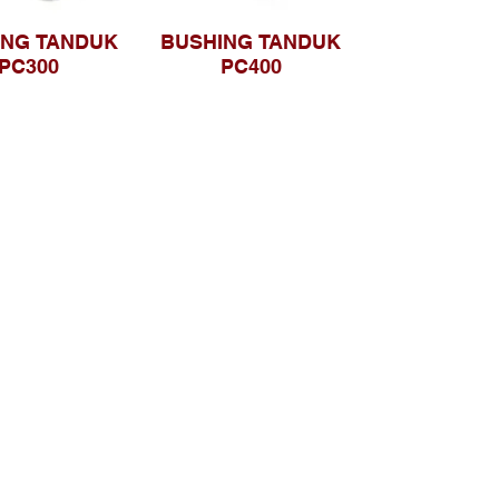
ING TANDUK
BUSHING TANDUK
PC300
PC400
Telusuri Website