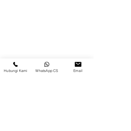
Kontak
Kompleks Pergudangan Kosambi
Permai, Jl. Perancis Blok E No. 15,
Jatimulya, Kec. Kosambi, Kab.
Tangerang, Banten
Berau
Hubungi Kami
WhatsApp CS
Email
Sosial Media
suryametalindoparts
Surya Metalindo Parts
0821-3337-3088