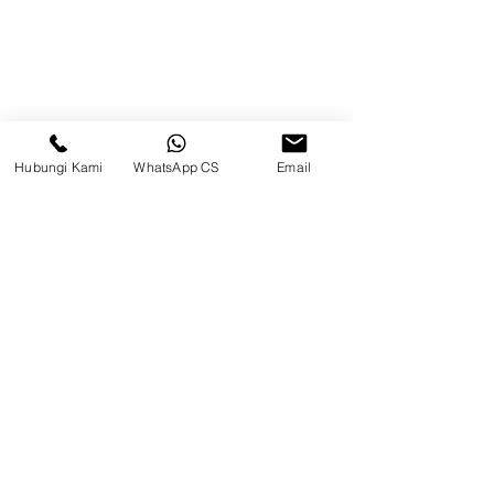
Beranda
Tentang Kami
Produk
Hubungi Kami
WhatsApp CS
Email
Blog
Brands
Kontak
Kompleks Pergudangan Kosambi
Permai, Jl. Perancis Blok E No. 15,
Jatimulya, Kec. Kosambi, Kab.
Tangerang, Banten