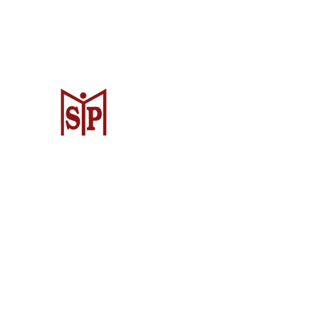
Surya Metalindo Parts
Samarinda
Jl. Pulau Banda No. 22-23, Karang Mu
Samarinda Kota, Kota Samarinda, Ka
Timur 75242, Indonesia