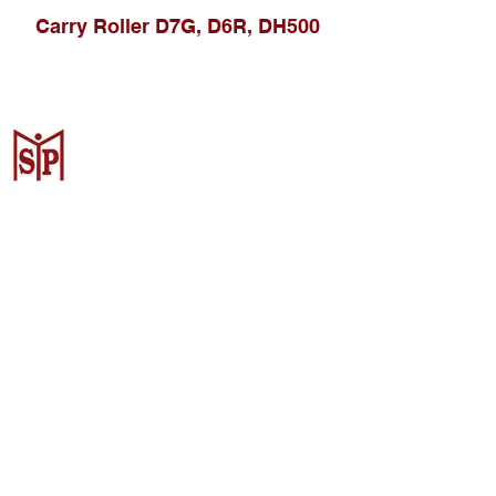
Carry Roller D7G, D6R, DH500
Surya Metalindo Parts
Samarinda
Jl. Pulau Banda No. 22-23, Karang
Mumus, Kec. Samarinda Kota, Kota
Samarinda, Kalimantan Timur
75242, Indonesia