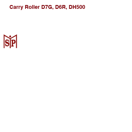
Carry Roller D7G, D6R, DH500
Surya Metalindo Parts
Samarinda
Jl. Pulau Banda No. 22-23, Karang
Mumus, Kec. Samarinda Kota, Kota
Samarinda, Kalimantan Timur
75242, Indonesia