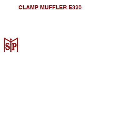
CLAMP MUFFLER E320
Surya Metalindo Parts
Samarinda
Jl. Pulau Banda No. 22-23, Karang
Mumus, Kec. Samarinda Kota, Kota
Samarinda, Kalimantan Timur
75242, Indonesia