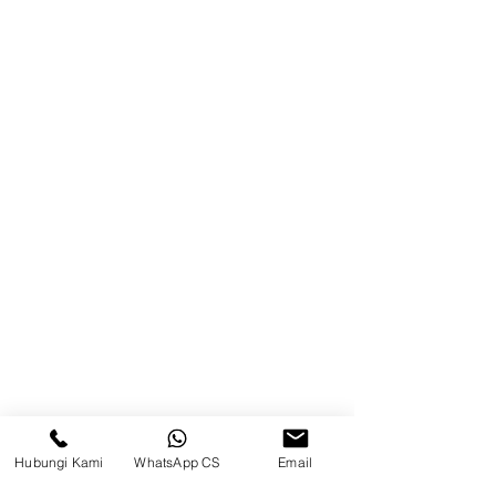
Brands
Kontak
Kompleks Pergudangan Kosambi
Permai, Jl. Perancis Blok E No. 15,
Jatimulya, Kec. Kosambi, Kab.
Tangerang, Banten
Berau
Sosial Media
suryametalindoparts
Hubungi Kami
WhatsApp CS
Email
Surya Metalindo Parts