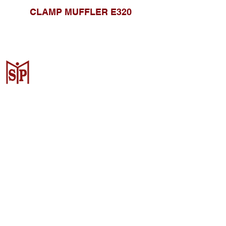
CLAMP MUFFLER E320
Surya Metalindo Parts
Samarinda
Jl. Pulau Banda No. 22-23, Karang
Mumus, Kec. Samarinda Kota, Kota
Samarinda, Kalimantan Timur
75242, Indonesia