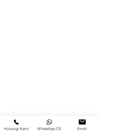
Brands
Kontak
Kompleks Pergudangan Kosambi
Permai, Jl. Perancis Blok E No. 15,
Jatimulya, Kec. Kosambi, Kab.
Tangerang, Banten
Berau
Sosial Media
suryametalindoparts
Hubungi Kami
WhatsApp CS
Email
Surya Metalindo Parts