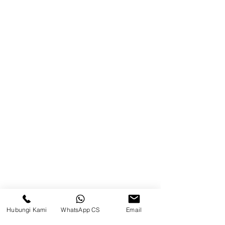
Brands
Kontak
Kompleks Pergudangan Kosambi
Permai, Jl. Perancis Blok E No. 15,
Jatimulya, Kec. Kosambi, Kab.
Tangerang, Banten
Berau
Sosial Media
suryametalindoparts
Hubungi Kami
WhatsApp CS
Email
Surya Metalindo Parts