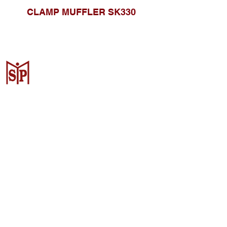
CLAMP MUFFLER SK330
Surya Metalindo Parts
Samarinda
Jl. Pulau Banda No. 22-23, Karang
Mumus, Kec. Samarinda Kota, Kota
Samarinda, Kalimantan Timur
75242, Indonesia