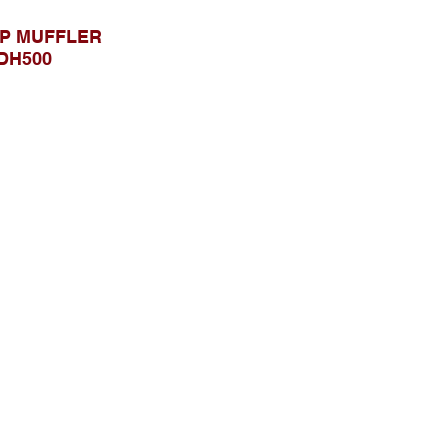
P MUFFLER
DH500
Telusuri Website