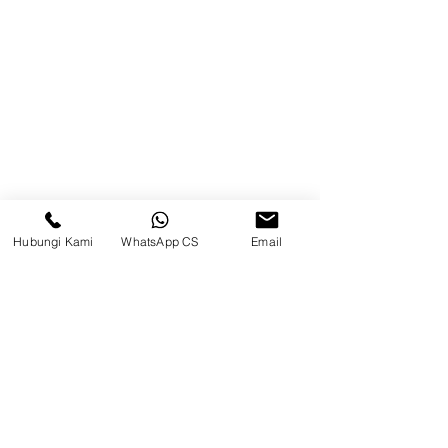
Kontak
Kompleks Pergudangan Kosambi
Permai, Jl. Perancis Blok E No. 15,
Jatimulya, Kec. Kosambi, Kab.
Tangerang, Banten
Berau
Hubungi Kami
WhatsApp CS
Email
Sosial Media
suryametalindoparts
Surya Metalindo Parts
0821-3337-3088