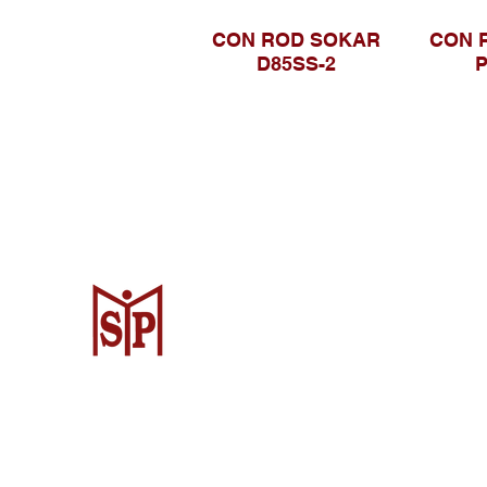
CON ROD SOKAR
CON 
D85SS-2
P
Surya Metalindo Parts