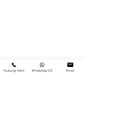
Brands
Kontak
Kompleks Pergudangan Kosambi
Permai, Jl. Perancis Blok E No. 15,
Jatimulya, Kec. Kosambi, Kab.
Tangerang, Banten
Berau
Hubungi Kami
WhatsApp CS
Email
Sosial Media
suryametalindoparts
Surya Metalindo Parts