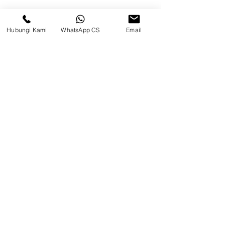
Permai, Jl. Perancis Blok E No. 15,
Jatimulya, Kec. Kosambi, Kab.
Tangerang, Banten
Hubungi Kami
WhatsApp CS
Email
Berau
Sosial Media
suryametalindoparts
Surya Metalindo Parts
0821-3337-3088
suryametalindoparts@gm
ail.com
Jl. Marsma Iswahyudi No. 87, Kel.