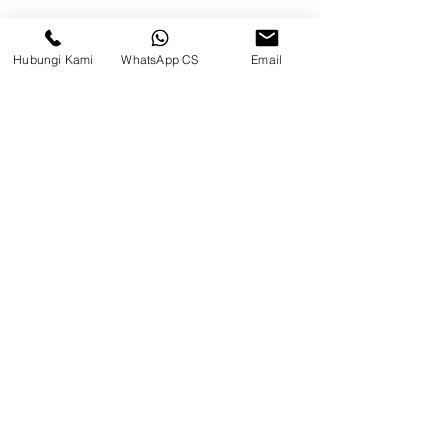
Permai, Jl. Perancis Blok E No. 15,
Jatimulya, Kec. Kosambi, Kab.
Tangerang, Banten
Hubungi Kami
WhatsApp CS
Email
Berau
Sosial Media
suryametalindoparts
Surya Metalindo Parts
0821-3337-3088
suryametalindoparts@gm
ail.com
Jl. Marsma Iswahyudi No. 87, Kel.