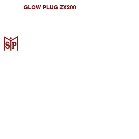
GLOW PLUG ZX200
Surya Metalindo Parts
Samarinda
Jl. Pulau Banda No. 22-23, Karang
Mumus, Kec. Samarinda Kota, Kota
Samarinda, Kalimantan Timur
75242, Indonesia