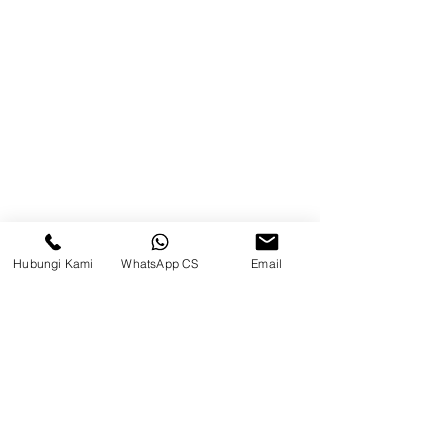
Brands
Kontak
Kompleks Pergudangan Kosambi
Permai, Jl. Perancis Blok E No. 15,
Jatimulya, Kec. Kosambi, Kab.
Tangerang, Banten
Berau
Hubungi Kami
WhatsApp CS
Email
Sosial Media
suryametalindoparts
Surya Metalindo Parts
0821-3337-3088