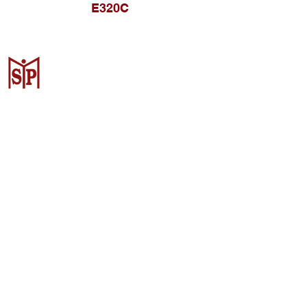
E320C
Surya Metalindo Parts
Samarinda
Jl. Pulau Banda No. 22-23, Karang
Mumus, Kec. Samarinda Kota, Kota
Samarinda, Kalimantan Timur
75242, Indonesia