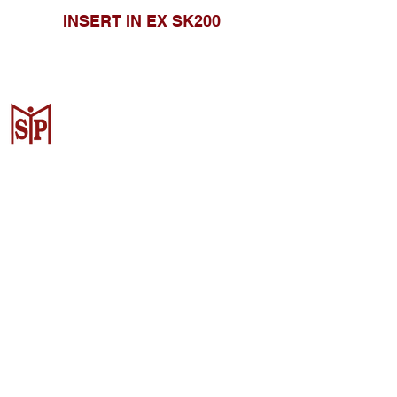
INSERT IN EX SK200
Surya Metalindo Parts
Samarinda
Jl. Pulau Banda No. 22-23, Karang
Mumus, Kec. Samarinda Kota, Kota
Samarinda, Kalimantan Timur
75242, Indonesia