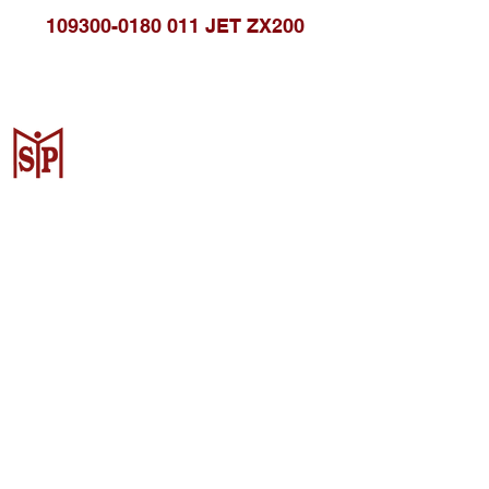
109300-0180 011 JET ZX200
Surya Metalindo Parts
Samarinda
Jl. Pulau Banda No. 22-23, Karang
Mumus, Kec. Samarinda Kota, Kota
Samarinda, Kalimantan Timur
75242, Indonesia