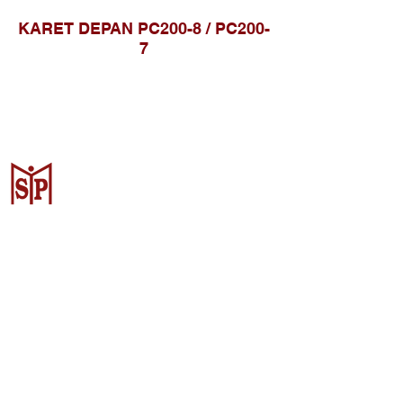
KARET DEPAN PC200-8 / PC200-
7
Surya Metalindo Parts
Samarinda
Jl. Pulau Banda No. 22-23, Karang
Mumus, Kec. Samarinda Kota, Kota
Samarinda, Kalimantan Timur