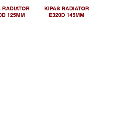
S RADIATOR
KIPAS RADIATOR
0D 125MM
E320D 145MM
Telusuri Website