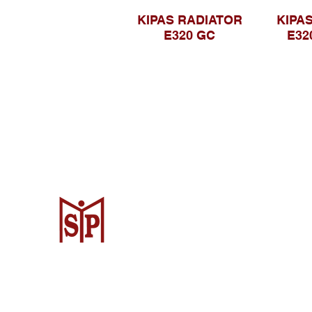
KIPAS RADIATOR
KIPA
E320 GC
E32
Surya Metalindo Parts