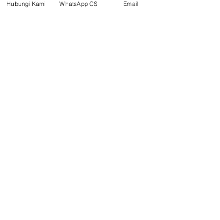
Hubungi Kami
WhatsApp CS
Email
Surya Metalindo Parts
0821-3337-3088
suryametalindoparts@gm
ail.com
Jl. Marsma Iswahyudi No. 87, Kel.
Rinding,
Kec. Teluk Bayur, Kab Berau,
Kalimantan Timur
Telp/CS : 0852-8587-8238
Tanjung Selor
Jl. Jelarai Raya, (Samping Apotek
Muqaddim) Tanjung Selor Hilir,