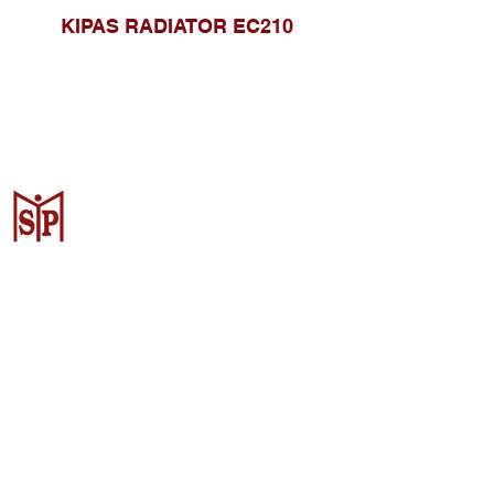
KIPAS RADIATOR EC210
Surya Metalindo Parts
Samarinda
Jl. Pulau Banda No. 22-23, Karang
Mumus, Kec. Samarinda Kota, Kota
Samarinda, Kalimantan Timur