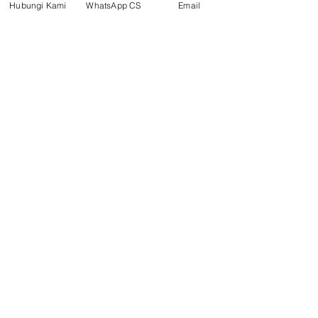
Hubungi Kami
WhatsApp CS
Email
Surya Metalindo Parts
0821-3337-3088
suryametalindoparts@gm
ail.com
Jl. Marsma Iswahyudi No. 87, Kel.
Rinding,
Kec. Teluk Bayur, Kab Berau,
Kalimantan Timur
Telp/CS : 0852-8587-8238
Tanjung Selor
Jl. Jelarai Raya, (Samping Apotek
Muqaddim) Tanjung Selor Hilir,