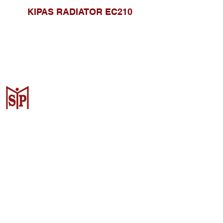
KIPAS RADIATOR EC210
Surya Metalindo Parts
Samarinda
Jl. Pulau Banda No. 22-23, Karang
Mumus, Kec. Samarinda Kota, Kota
Samarinda, Kalimantan Timur