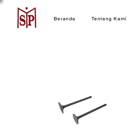
Beranda
Tentang Kami