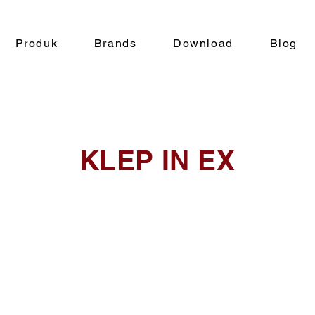
Produk
Brands
Download
Blog
KLEP IN EX