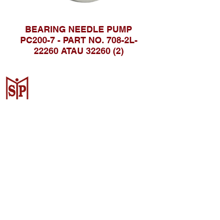
BEARING NEEDLE PUMP
PC200-7 - PART NO. 708-2L-
22260 ATAU 32260 (2)
Surya Metalindo Parts
Samarinda
Jl. Pulau Banda No. 22-23, Karang
Mumus, Kec. Samarinda Kota, Kota
Samarinda, Kalimantan Timur
75242, Indonesia