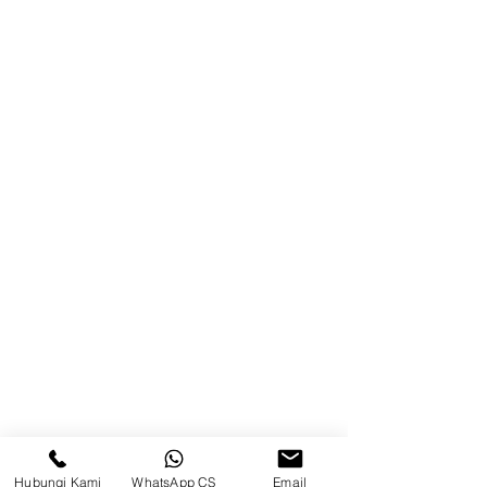
Blog
Brands
Kontak
Kompleks Pergudangan Kosambi
Permai, Jl. Perancis Blok E No. 15,
Jatimulya, Kec. Kosambi, Kab.
Tangerang, Banten
Berau
Sosial Media
suryametalindoparts
Hubungi Kami
WhatsApp CS
Email