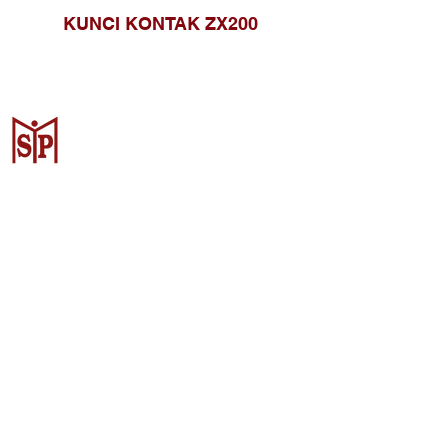
KUNCI KONTAK ZX200
Surya Metalindo Parts
Samarinda
Jl. Pulau Banda No. 22-23, Karang
Mumus, Kec. Samarinda Kota, Kota
Samarinda, Kalimantan Timur
75242, Indonesia