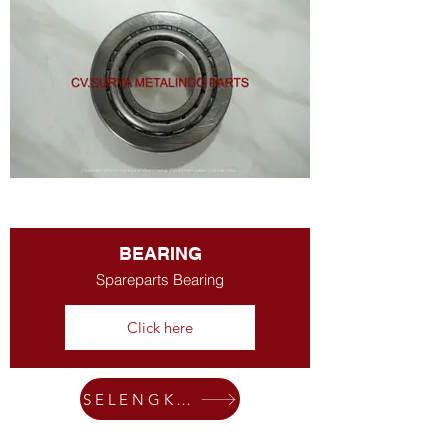
BEARING
Spareparts Bearing
Click here
SELENGKAPNYA