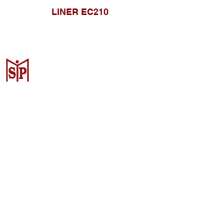
LINER EC210
Surya Metalindo Parts
Samarinda
Jl. Pulau Banda No. 22-23, Karang
Mumus, Kec. Samarinda Kota, Kota
Samarinda, Kalimantan Timur
75242, Indonesia