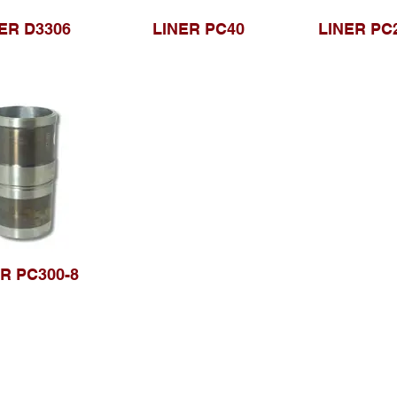
ER D3306
LINER PC40
LINER PC
R PC300-8