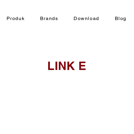
Produk
Brands
Download
Blog
LINK E