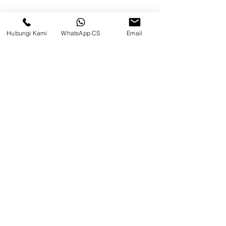
Permai, Jl. Perancis Blok E No. 15,
Jatimulya, Kec. Kosambi, Kab.
Tangerang, Banten
Hubungi Kami
WhatsApp CS
Email
Berau
Sosial Media
suryametalindoparts
Surya Metalindo Parts
0821-3337-3088
suryametalindoparts@gm
ail.com