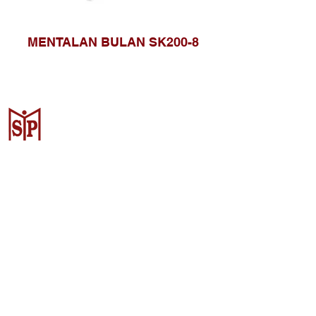
MENTALAN BULAN SK200-8
Surya Metalindo Parts
Samarinda
Jl. Pulau Banda No. 22-23, Karang
Mumus, Kec. Samarinda Kota, Kota
Samarinda, Kalimantan Timur
75242, Indonesia