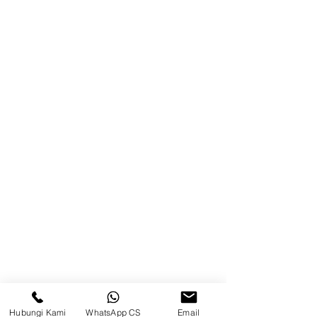
Blog
Brands
Kontak
Kompleks Pergudangan Kosambi
Permai, Jl. Perancis Blok E No. 15,
Jatimulya, Kec. Kosambi, Kab.
Tangerang, Banten
Berau
Sosial Media
suryametalindoparts
Hubungi Kami
WhatsApp CS
Email