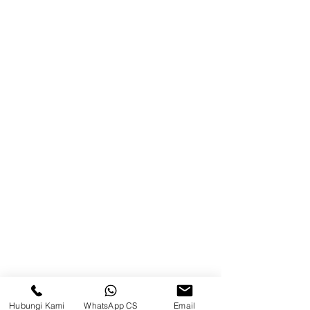
Blog
Brands
Kontak
Kompleks Pergudangan Kosambi
Permai, Jl. Perancis Blok E No. 15,
Jatimulya, Kec. Kosambi, Kab.
Tangerang, Banten
Berau
Sosial Media
suryametalindoparts
Hubungi Kami
WhatsApp CS
Email