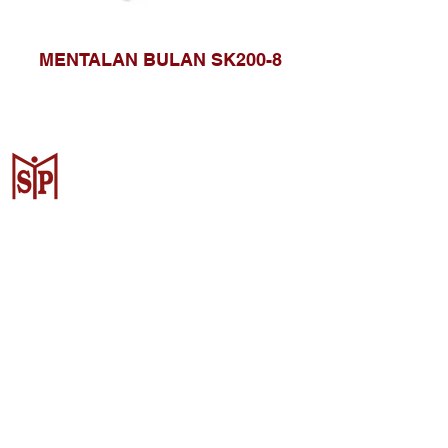
MENTALAN BULAN SK200-8
Surya Metalindo Parts
Samarinda
Jl. Pulau Banda No. 22-23, Karang
Mumus, Kec. Samarinda Kota, Kota
Samarinda, Kalimantan Timur
75242, Indonesia