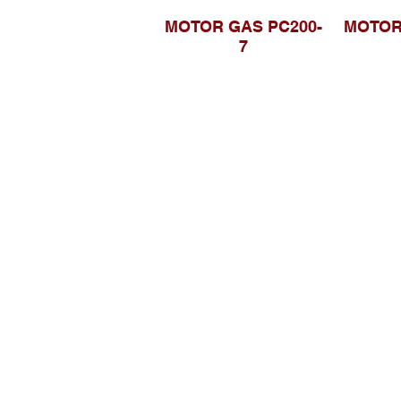
MOTOR GAS PC200-
MOTOR
7