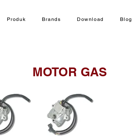
Produk
Brands
Download
Blog
MOTOR GAS