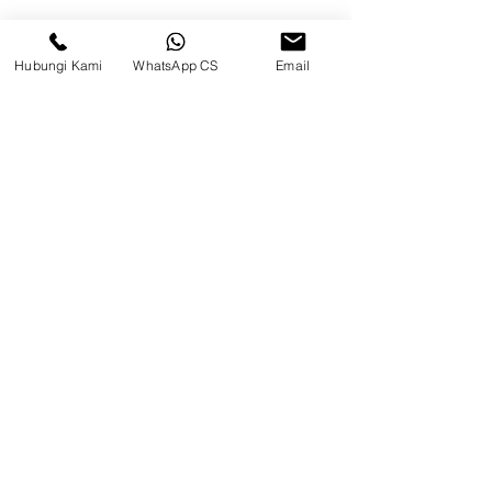
Permai, Jl. Perancis Blok E No. 15,
Jatimulya, Kec. Kosambi, Kab.
Tangerang, Banten
Hubungi Kami
WhatsApp CS
Email
Berau
Sosial Media
suryametalindoparts
Surya Metalindo Parts
0821-3337-3088
suryametalindoparts@gm
ail.com
Jl. Marsma Iswahyudi No. 87, Kel.